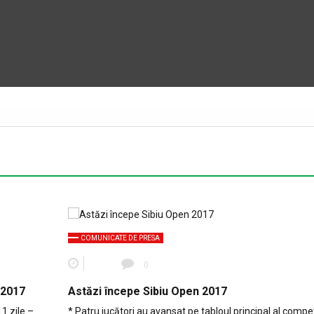
COMUNICATE DE PRESA
0
 2017
Astăzi începe Sibiu Open 2017
1 zile –
* Patru jucători au avansat pe tabloul principal al compet