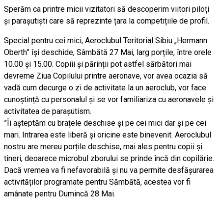
Sperăm ca printre micii vizitatori să descoperim viitori piloți
și parașutiști care să reprezinte țara la competițiile de profil.
Special pentru cei mici, Aeroclubul Teritorial Sibiu „Hermann
Oberth” își deschide, Sâmbătă 27 Mai, larg porțile, între orele
10.00 și 15.00. Copiii și părinții pot astfel sărbători mai
devreme Ziua Copilului printre aeronave, vor avea ocazia să
vadă cum decurge o zi de activitate la un aeroclub, vor face
cunoștință cu personalul și se vor familiariza cu aeronavele și
activitatea de parașutism.
”Îi așteptăm cu brațele deschise și pe cei mici dar și pe cei
mari. Intrarea este liberă și oricine este binevenit. Aeroclubul
nostru are mereu porțile deschise, mai ales pentru copii și
tineri, deoarece microbul zborului se prinde încă din copilărie.
Dacă vremea va fi nefavorabilă și nu va permite desfășurarea
activităților programate pentru Sămbătă, acestea vor fi
amânate pentru Dumincă 28 Mai.