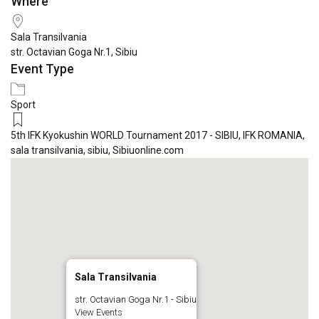
Where
Download ICS
Google Calendar
iCale
Sala Transilvania
str. Octavian Goga Nr.1, Sibiu
Event Type
Sport
5th IFK Kyokushin WORLD Tournament 2017 - SIBIU
,
IFK ROMANIA
,
sala transilvania
,
sibiu
,
Sibiuonline.com
Sala Transilvania
str. Octavian Goga Nr.1 - Sibiu
View Events