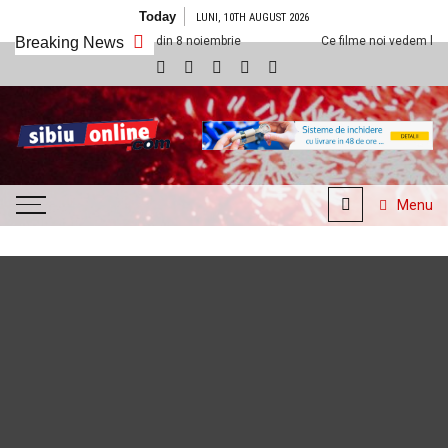
Skip to content
Today
LUNI, 10TH AUGUST 2026
neplexx Sibiu din 8 noiembrie
Breaking News
Ce filme noi vedem la Cineplexx Sibiu
SibiuOnline.com
… locatii si evenimente din
Sibiu!!!
Menu