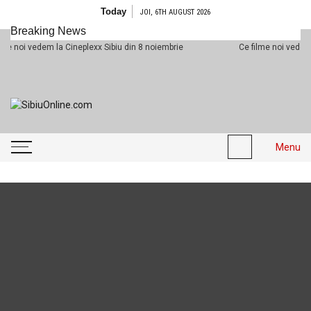
Skip to content
Today
JOI, 6TH AUGUST 2026
Breaking News
 vedem la Cineplexx Sibiu din 8 noiembrie
Ce filme noi vedem la Cine
SibiuOnline.com
… locatii si evenimente din
Sibiu!!!
Menu