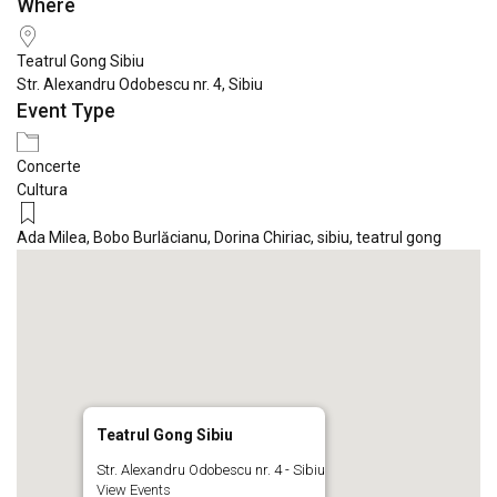
Where
Download ICS
Google Calendar
iCale
Teatrul Gong Sibiu
Str. Alexandru Odobescu nr. 4, Sibiu
Event Type
Concerte
Cultura
Ada Milea
,
Bobo Burlăcianu
,
Dorina Chiriac
,
sibiu
,
teatrul gong
Teatrul Gong Sibiu
Str. Alexandru Odobescu nr. 4 - Sibiu
View Events