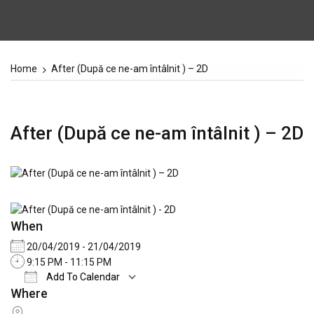
Home
After (După ce ne-am întâlnit ) – 2D
After (După ce ne-am întâlnit ) – 2D
When
20/04/2019 - 21/04/2019
9:15 PM - 11:15 PM
Add To Calendar
Where
Download ICS
Google Calendar
iCale