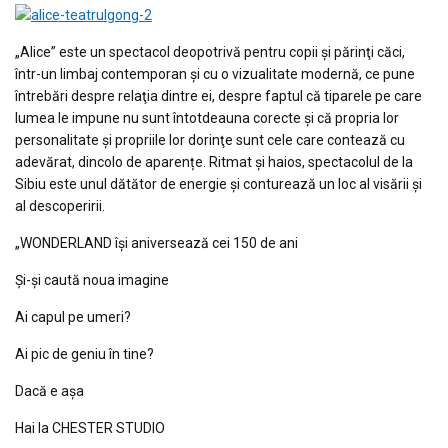
„Alice” este un spectacol deopotrivă pentru copii şi părinţi căci,
într-un limbaj contemporan şi cu o vizualitate modernă, ce pune
întrebări despre relaţia dintre ei, despre faptul că tiparele pe care
lumea le impune nu sunt întotdeauna corecte şi că propria lor
personalitate şi propriile lor dorinţe sunt cele care contează cu
adevărat, dincolo de aparențe. Ritmat și haios, spectacolul de la
Sibiu este unul dătător de energie și conturează un loc al visării și
al descoperirii.
„WONDERLAND îşi aniversează cei 150 de ani
Şi-şi caută noua imagine
Ai capul pe umeri?
Ai pic de geniu în tine?
Dacă e aşa
Hai la CHESTER STUDIO