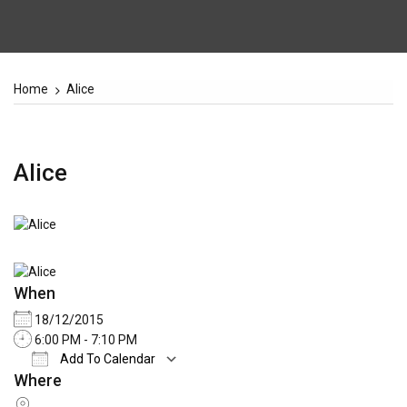
Home
Alice
Alice
When
18/12/2015
6:00 PM - 7:10 PM
Add To Calendar
Where
Download ICS
Google Calendar
iCale