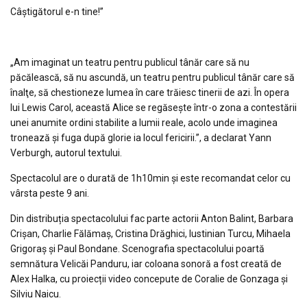
Câştigătorul e-n tine!”
„Am imaginat un teatru pentru publicul tânăr care să nu
păcălească, să nu ascundă, un teatru pentru publicul tânăr care să
înalţe, să chestioneze lumea în care trăiesc tinerii de azi. În opera
lui Lewis Carol, această Alice se regăseşte într-o zona a contestării
unei anumite ordini stabilite a lumii reale, acolo unde imaginea
tronează şi fuga după glorie ia locul fericirii.”
, a declarat Yann
Verburgh, autorul textului.
Spectacolul are o durată de 1h10min și este recomandat celor cu
vârsta peste 9 ani.
Din distribuția spectacolului fac parte actorii Anton Balint, Barbara
Crișan, Charlie Fălămaș, Cristina Drăghici, Iustinian Turcu, Mihaela
Grigoraș și Paul Bondane. Scenografia spectacolului poartă
semnătura Velicăi Panduru, iar coloana sonoră a fost creată de
Alex Halka, cu proiecții video concepute de Coralie de Gonzaga şi
Silviu Naicu.