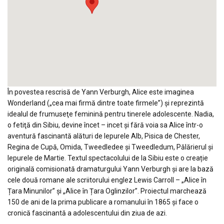
În povestea rescrisă de Yann Verburgh, Alice este imaginea
Wonderland („cea mai firmă dintre toate firmele”) şi reprezintă
idealul de frumuseţe feminină pentru tinerele adolescente. Nadia,
o fetiţă din Sibiu, devine încet – incet și fără voia sa Alice într-o
aventură fascinantă alături de Iepurele Alb, Pisica de Chester,
Regina de Cupă, Omida, Tweedledee şi Tweedledum, Pălărierul şi
Iepurele de Martie. Textul spectacolului de la Sibiu este o creație
originală comisionată dramaturgului Yann Verburgh și are la bază
cele două romane ale scriitorului englez Lewis Carroll – „Alice în
Țara Minunilor” și „Alice în Țara Oglinzilor”. Proiectul marchează
150 de ani de la prima publicare a romanului în 1865 și face o
cronică fascinantă a adolescentului din ziua de azi.