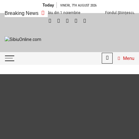
Skip to content
Today
VINERI, 7TH AUGUST 2026
oi vedem la Cineplexx Sibiu din 1 noiembrie
Breaking News
Fondul Științescu revine 
SibiuOnline.com
… locatii si evenimente din
Sibiu!!!
Menu