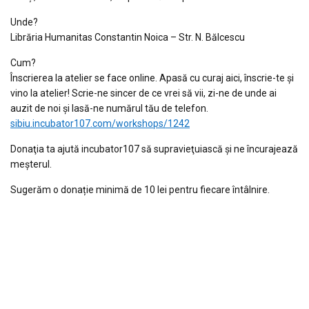
Unde?
Librăria Humanitas Constantin Noica – Str. N. Bălcescu
Cum?
Înscrierea la atelier se face online. Apasă cu curaj aici, înscrie-te şi
vino la atelier! Scrie-ne sincer de ce vrei să vii, zi-ne de unde ai
auzit de noi și lasă-ne numărul tău de telefon.
sibiu.incubator107.com/workshops/1242
Donaţia ta ajută incubator107 să supravieţuiască și ne încurajează
meşterul.
Sugerăm o donație minimă de 10 lei pentru fiecare întâlnire.