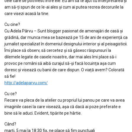
cele care se potrivesc între ele. Eu am să te ajut cu interpretarea și
am să-ți spun de ce le-ai ales și cum ai putea recrea decorurile la
care visezi acasă la tine.
Cu cine?
Cu Adela Pârvu – Sunt blogger pasionat de amenajări de casă și
grădină, dar munca mea se bazează pe 15 de ani de experiență ca
jurnalist specializat în domeniul designului interior și al peisagisticii.
Îmi place să observ, să cercetez și să găsesc răspunsuri la
dilemele legate de casele noastre, dar mai ales îmi place să-i
provoc pe români să aibă curajul să-și facă locuința așa cum
doresc și visează cu banii de care dispun. O viață avem? Colorată
să fie!
http://adelaparvu.com/
Cu ce?
Fiecare va pleca de la atelier cu propriul lui panou pe care va avea
imaginile casei la care visează, așa că dacă ai poze preferate e
bine să le aduci. Evident, tipărite pe hârtie.
Când?
marți, 5 mai la 18:30 fix, ne place să fim punctuali