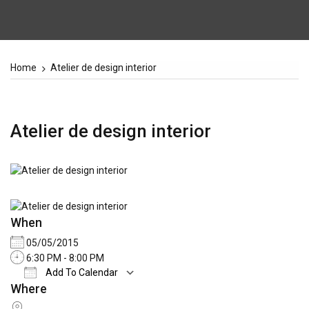
Home
Atelier de design interior
Atelier de design interior
When
05/05/2015
6:30 PM - 8:00 PM
Add To Calendar
Where
Download ICS
Google Calendar
iCale