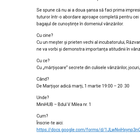
Se spune că nu ai a doua șansa să faci prima impres
tuturor într-o abordare aproape completă pentru cei i
bagajul de cunoștințe în domeniul vânzărilor.
Cu cine?
Cu un meșter și prieten vechi al incubatorului, Răzva
ne va vorbi și demonstra importanța atitudinii în vân
Cu ce?
Cu „mărțișoare” secrete din culisele vânzărilor, jocuri
Când?
De Marțișor adică marți, 1 martie 19:00 – 20 :30
Unde?
MiniHUB – Bdul V. Milea nr. 1
Cum?
Înscrie-te aici:
https://docs.google.com/forms/d/1JLwNviHxynp3