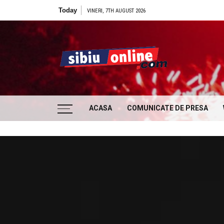
Skip to content
Today
VINERI, 7TH AUGUST 2026
Sibiu
… locatii si evenimente din Sibiu!!!
ACASA
COMUNICATE DE PRESA