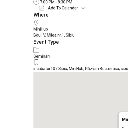
7:00 PM - 8:30 PM
Add To Calendar
Where
Download ICS
Google Calendar
MiniHub
Bdul. V. Milea nr.1, Sibiu
Event Type
Seminarii
incubator107 Sibiu
,
MiniHub
,
Răzvan Bucureasa
,
sibi
Mi