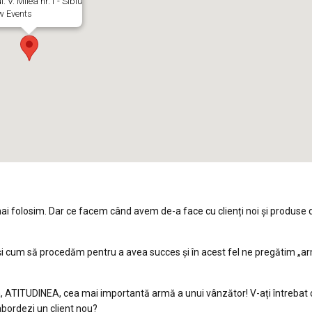
. V. Milea nr.1 - Sibiu
w Events
mai folosim. Dar ce facem când avem de-a face cu clienți noi și produse d
și cum să procedăm pentru a avea succes și în acest fel ne pregătim „a
Da, ATITUDINEA, cea mai importantă armă a unui vânzător! V-ați întrebat 
abordezi un client nou?