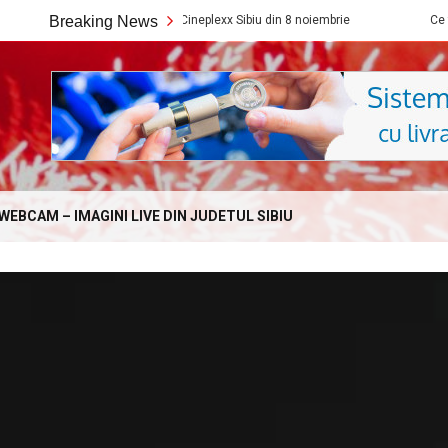
Ce filme noi vedem la Cineplexx Sibiu din 8 noiembrie
Breaking News
Ce filme noi v
Online.com
WEBCAM – IMAGINI LIVE DIN JUDETUL SIBIU