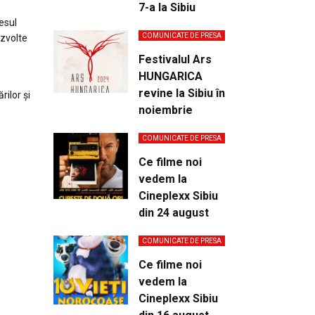
7-a la Sibiu
esul
COMUNICATE DE PRESA
ezvolte
Festivalul Ars
HUNGARICA
revine la Sibiu în
ilor și
noiembrie
COMUNICATE DE PRESA
Ce filme noi
vedem la
Cineplexx Sibiu
din 24 august
COMUNICATE DE PRESA
Ce filme noi
vedem la
Cineplexx Sibiu