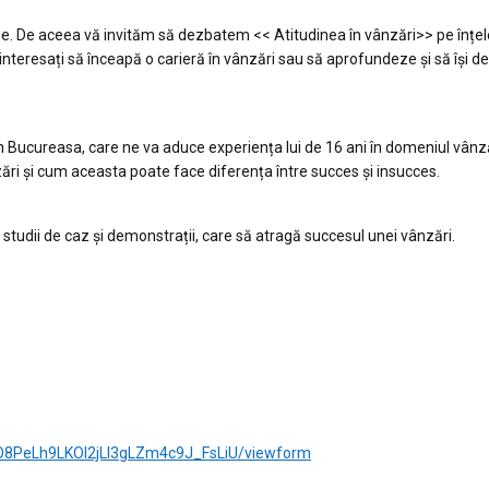
ie. De aceea vă invităm să dezbatem << Atitudinea în vânzări>> pe înțel
nteresați să înceapă o carieră în vânzări sau să aprofundeze și să își d
n Bucureasa, care ne va aduce experiența lui de 16 ani în domeniul vânzăr
zări și cum aceasta poate face diferența între succes și insucces.
, studii de caz și demonstrații, care să atragă succesul unei vânzări.
nO8PeLh9LKOl2jLI3gLZm4c9J_FsLiU/viewform