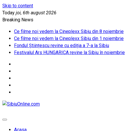
Skip to content
Today
joi, 6th august 2026
Breaking News
Ce filme noi vedem la Cineplexx Sibiu din 8 noiembrie
Ce filme noi vedem la Cineplexx Sibiu din 1 noiembrie
Fondul Științescu revine cu ediția a 7-a la Sibiu
Festivalul Ars HUNGARICA revine la Sibiu în noiembrie
SibiuOnline.com
… locatii si evenimente din Sibiu!!!
Acasa