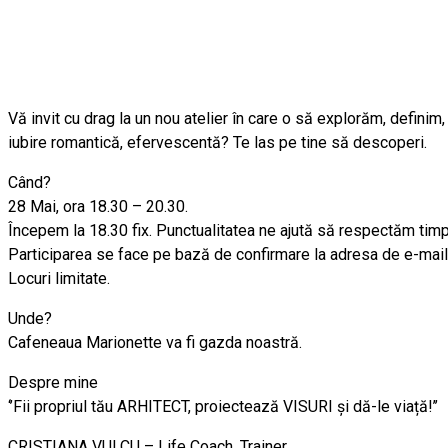
Vă invit cu drag la un nou atelier în care o să explorăm, defini
iubire romantică, efervescentă? Te las pe tine să descoperi.
Când?
28 Mai, ora 18.30 – 20.30.
Începem la 18.30 fix. Punctualitatea ne ajută să respectăm timp
Participarea se face pe bază de confirmare la adresa de e-ma
Locuri limitate.
Unde?
Cafeneaua Marionette va fi gazda noastră.
Despre mine
‘’Fii propriul tău ARHITECT, proiectează VISURI și dă-le viață!’’
CRISTIANA VULCU – Life Coach, Trainer