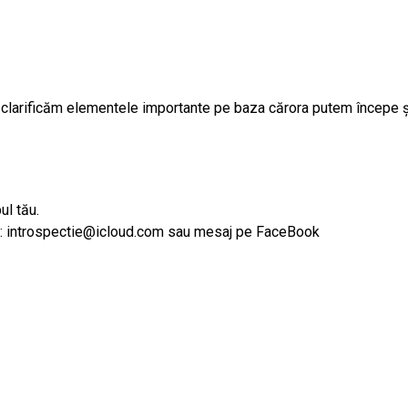
m, clarificăm elementele importante pe baza cărora putem începe ș
ul tău.
il: introspectie@icloud.com sau mesaj pe FaceBook