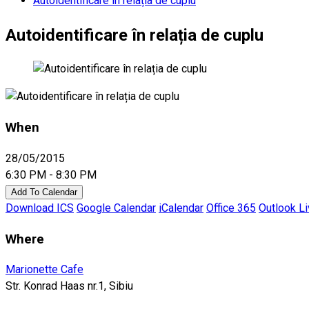
Autoidentificare în relația de cuplu
Autoidentificare în relația de cuplu
When
28/05/2015
6:30 PM - 8:30 PM
Add To Calendar
Download ICS
Google Calendar
iCalendar
Office 365
Outlook L
Where
Marionette Cafe
Str. Konrad Haas nr.1, Sibiu