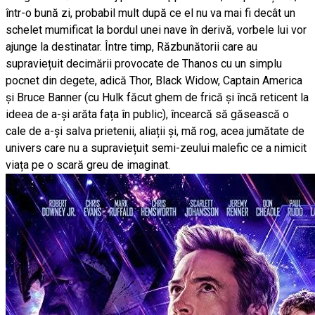
într-o bună zi, probabil mult după ce el nu va mai fi decât un
schelet mumificat la bordul unei nave în derivă, vorbele lui vor
ajunge la destinatar. Între timp, Răzbunătorii care au
supraviețuit decimării provocate de Thanos cu un simplu
pocnet din degete, adică Thor, Black Widow, Captain America
și Bruce Banner (cu Hulk făcut ghem de frică și încă reticent la
ideea de a-și arăta fața în public), încearcă să găsească o
cale de a-și salva prietenii, aliații și, mă rog, acea jumătate de
univers care nu a supraviețuit semi-zeului malefic ce a nimicit
viața pe o scară greu de imaginat.