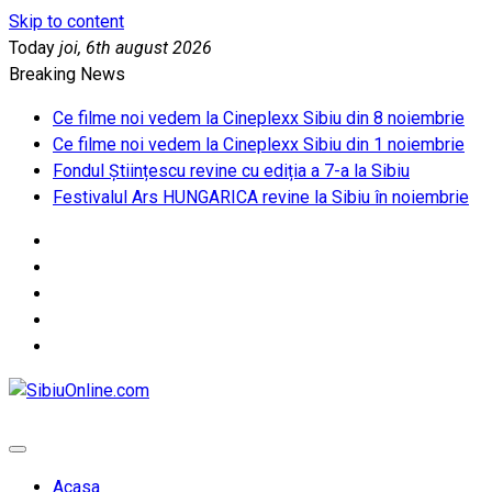
Skip to content
Today
joi, 6th august 2026
Breaking News
Ce filme noi vedem la Cineplexx Sibiu din 8 noiembrie
Ce filme noi vedem la Cineplexx Sibiu din 1 noiembrie
Fondul Științescu revine cu ediția a 7-a la Sibiu
Festivalul Ars HUNGARICA revine la Sibiu în noiembrie
SibiuOnline.com
… locatii si evenimente din Sibiu!!!
Acasa