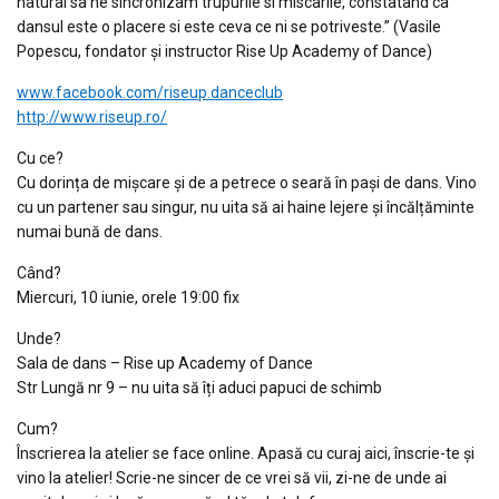
natural sa ne sincronizam trupurile si miscarile, constatand ca
dansul este o placere si este ceva ce ni se potriveste.” (Vasile
Popescu, fondator și instructor Rise Up Academy of Dance)
www.facebook.com/riseup.danceclub
http://www.riseup.ro/
Cu ce?
Cu dorința de mișcare și de a petrece o seară în pași de dans. Vino
cu un partener sau singur, nu uita să ai haine lejere și încălțăminte
numai bună de dans.
Când?
Miercuri, 10 iunie, orele 19:00 fix
Unde?
Sala de dans – Rise up Academy of Dance
Str Lungă nr 9 – nu uita să îți aduci papuci de schimb
Cum?
Înscrierea la atelier se face online. Apasă cu curaj aici, înscrie-te şi
vino la atelier! Scrie-ne sincer de ce vrei să vii, zi-ne de unde ai