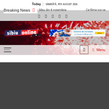
Skip to content
Today
SÂMBĂTĂ, 8TH AUGUST 2026
 la Cineplexx Sibiu din 8 noiembrie
Breaking News
Ce filme noi vedem la Cineplexx 
SibiuOnline.com
… locatii si evenimente din
Sibiu!!!
Menu