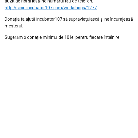
auzit de noi și lasă-ne numărul tău de telefon.
http://sibiu.incubator107.com/workshops/1277
Donaţia ta ajută incubator107 să supravieţuiască și ne încurajează
meşterul.
Sugerăm o donație minimă de 10 lei pentru fiecare întâlnire.