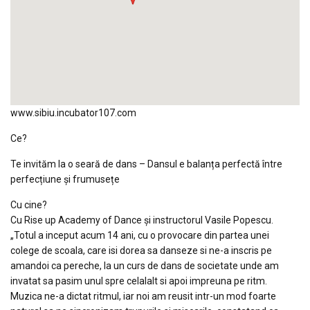
www.sibiu.incubator107.com
Ce?
Te invităm la o seară de dans – Dansul e balanța perfectă între
perfecțiune și frumusețe
Cu cine?
Cu Rise up Academy of Dance și instructorul Vasile Popescu.
„Totul a inceput acum 14 ani, cu o provocare din partea unei
colege de scoala, care isi dorea sa danseze si ne-a inscris pe
amandoi ca pereche, la un curs de dans de societate unde am
invatat sa pasim unul spre celalalt si apoi impreuna pe ritm.
Muzica ne-a dictat ritmul, iar noi am reusit intr-un mod foarte