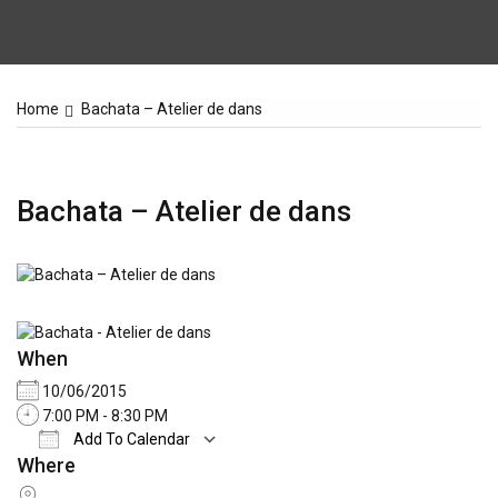
Home
Bachata – Atelier de dans
Bachata – Atelier de dans
When
10/06/2015
7:00 PM - 8:30 PM
Add To Calendar
Where
Download ICS
Google Calendar
iCale