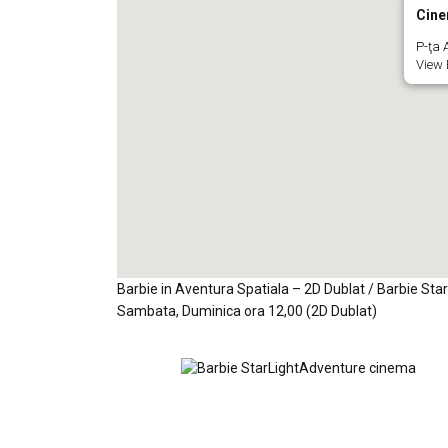
Cine
P-ţa A
View 
Barbie in Aventura Spatiala – 2D Dublat / Barbie St
Sambata, Duminica ora 12,00 (2D Dublat)