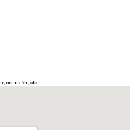
iCalendar
Office 365
Out
ure
,
cinema
,
film
,
sibiu