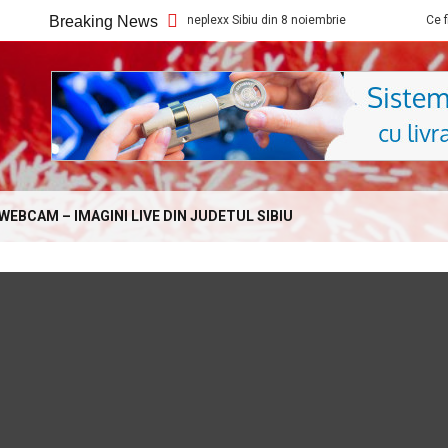
Ce filme noi vedem la Cineplexx Sibiu din 8 noiembrie
Breaking News
Ce filme noi v
Online.com
WEBCAM – IMAGINI LIVE DIN JUDETUL SIBIU