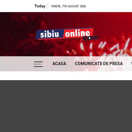
Skip to content
Today
VINERI, 7TH AUGUST 2026
Sibiu
… locatii si evenimente din Sibiu!!!
ACASA
COMUNICATE DE PRESA