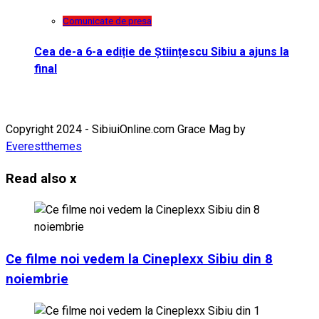
Comunicate de presa
Cea de-a 6-a ediție de Științescu Sibiu a ajuns la
final
Copyright 2024 - SibiuiOnline.com Grace Mag by
Everestthemes
Read also
x
Ce filme noi vedem la Cineplexx Sibiu din 8
noiembrie