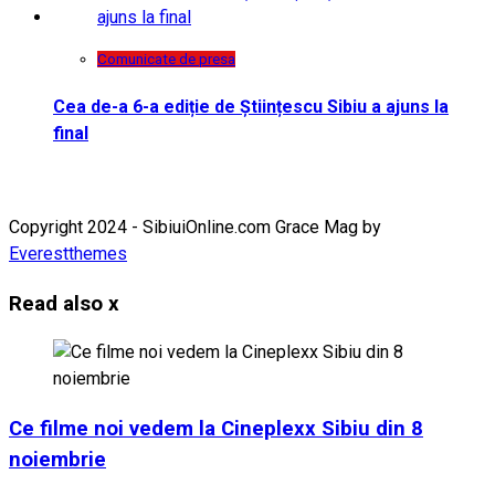
Comunicate de presa
Cea de-a 6-a ediție de Științescu Sibiu a ajuns la
final
Copyright 2024 - SibiuiOnline.com Grace Mag by
Everestthemes
Read also
x
Ce filme noi vedem la Cineplexx Sibiu din 8
noiembrie