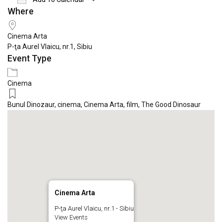
Where
Download ICS
Google Calendar
iCale
Cinema Arta
P-ţa Aurel Vlaicu, nr.1, Sibiu
Event Type
Cinema
Bunul Dinozaur
,
cinema
,
Cinema Arta
,
film
,
The Good Dinosaur
Cinema Arta
P-ţa Aurel Vlaicu, nr.1 - Sibiu
View Events