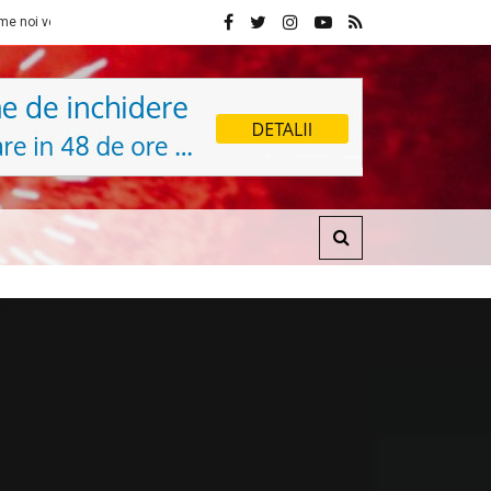
Sibiu din 1 noiembrie
Fondul Științescu revine cu ediția a 7-a la Sibiu