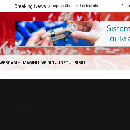
 la Cineplexx Sibiu din 8 noiembrie
Breaking News
Ce filme noi vedem la Cineplexx 
Online.com
WEBCAM – IMAGINI LIVE DIN JUDETUL SIBIU