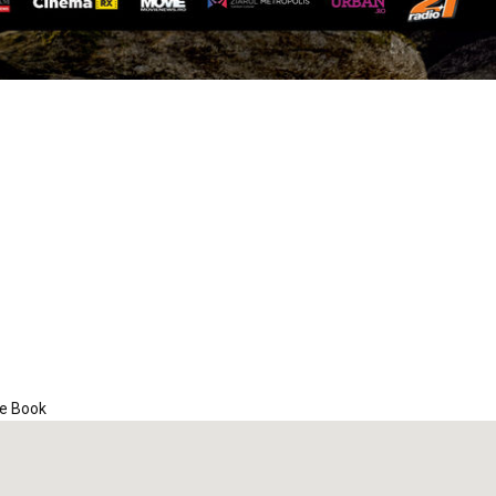
iCalendar
Office 365
Out
e Book