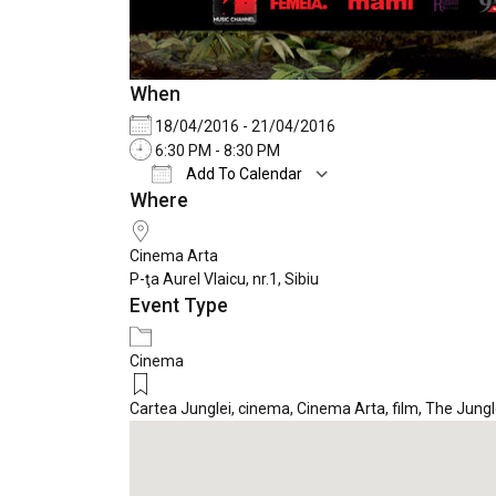
When
18/04/2016 - 21/04/2016
6:30 PM - 8:30 PM
Add To Calendar
Where
Download ICS
Google Calendar
Cinema Arta
P-ţa Aurel Vlaicu, nr.1, Sibiu
Event Type
Cinema
Cartea Junglei
,
cinema
,
Cinema Arta
,
film
,
The Jungl