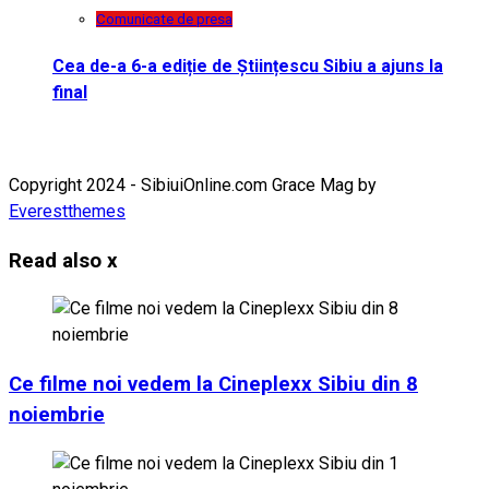
Comunicate de presa
Cea de-a 6-a ediție de Științescu Sibiu a ajuns la
final
Copyright 2024 - SibiuiOnline.com Grace Mag by
Everestthemes
Read also
x
Ce filme noi vedem la Cineplexx Sibiu din 8
noiembrie