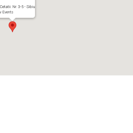
 Cetatii. Nr. 3-5 - Sibiu
w Events