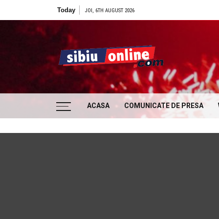
Skip to content
Today
JOI, 6TH AUGUST 2026
Sibiu
… locatii si evenimente din Sibiu!!!
ACASA
COMUNICATE DE PRESA