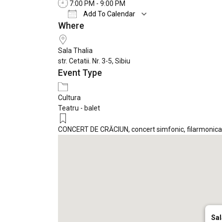
7:00 PM - 9:00 PM
Add To Calendar
Where
Download ICS
Google Calendar
Sala Thalia
str. Cetatii. Nr. 3-5, Sibiu
Event Type
Cultura
Teatru - balet
CONCERT DE CRĂCIUN
,
concert simfonic
,
filarmonica
Sal