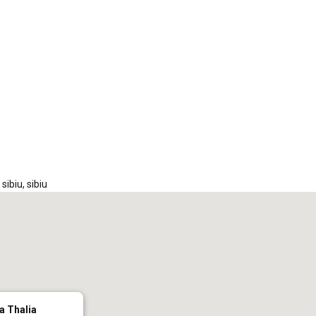
iCalendar
Office 365
Out
 sibiu
,
sibiu
a Thalia