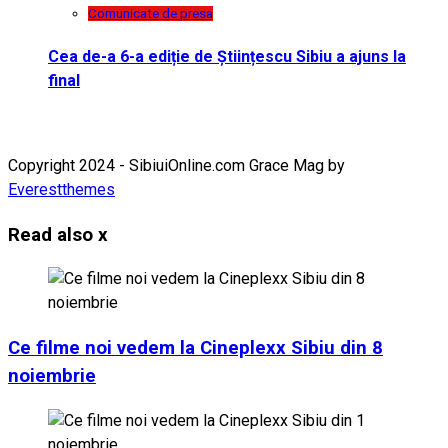
Comunicate de presa
Cea de-a 6-a ediție de Științescu Sibiu a ajuns la
final
Copyright 2024 - SibiuiOnline.com Grace Mag by
Everestthemes
Read also
x
Ce filme noi vedem la Cineplexx Sibiu din 8
noiembrie