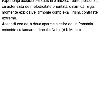
Experiența aceasta i-a adus la o muzică foarte personală,
caracterizată de melodicitate orientală, dinamică largă,
momente explozive, armonie complexă, lirism, contraste
extreme.
Această cea de-a doua apariție a celor doi în România
coincide cu lansarea discului Nehir (A.K.Music)