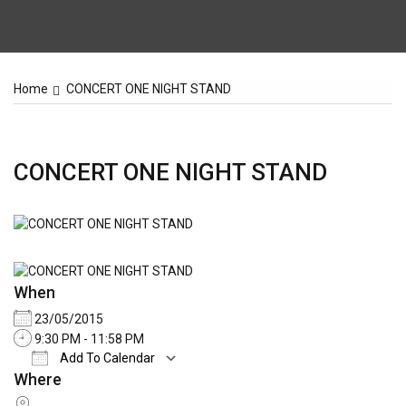
Home
CONCERT ONE NIGHT STAND
CONCERT ONE NIGHT STAND
When
23/05/2015
9:30 PM - 11:58 PM
Add To Calendar
Where
Download ICS
Google Calendar
iCale