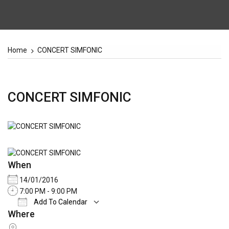
Home
CONCERT SIMFONIC
CONCERT SIMFONIC
When
14/01/2016
7:00 PM - 9:00 PM
Add To Calendar
Where
Download ICS
Google Calendar
iCale