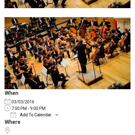
When
03/03/2016
7:00 PM - 9:00 PM
Add To Calendar
Where
Download ICS
Google Calendar
iCale