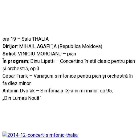
ora 19 – Sala THALIA
Dirijor
: MIHAIL AGAFIŢA (Republica Moldova)
Solist
: VINICIU MOROIANU – pian
În program
: Dinu Lipatti – Concertino în stil clasic pentru pian
şi orchestră, op.3
César Frank – Variaţiuni simfonice pentru pian şi orchestră în
fa diez minor
Antonin Dvořák – Simfonia a IX-a în mi minor, op.95,
„Din Lumea Nouă”