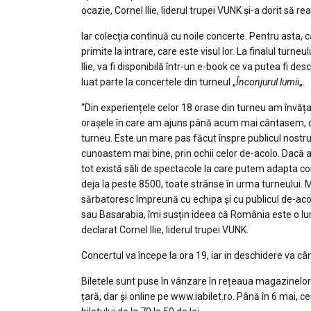
ocazie, Cornel Ilie, liderul trupei VUNK și-a dorit să r
Iar colecţia continuă cu noile concerte. Pentru asta, ca
primite la intrare, care este visul lor. La finalul turneu
Ilie, va fi disponibilă într-un e-book ce va putea fi d
luat parte la concertele din turneul „
Înconjurul lumii
„.
“Din experiențele celor 18 orase din turneu am învățat
orașele în care am ajuns până acum mai cântasem, d
turneu. Este un mare pas făcut înspre publicul nostru
cunoastem mai bine, prin ochii celor de-acolo. Dacă a
tot există săli de spectacole la care putem adapta co
deja la peste 8500, toate strânse în urma turneului. M
sărbatoresc împreună cu echipa și cu publicul de-acol
sau Basarabia, îmi susțin ideea că România este o lume
declarat Cornel Ilie, liderul trupei VUNK.
Concertul va începe la ora 19, iar in deschidere va c
Biletele sunt puse în vânzare în rețeaua magazinelor
țară, dar și online pe www.iabilet.ro. Până în 6 mai, c