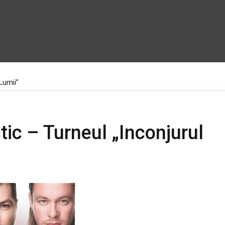
Lumii”
ic – Turneul „Inconjurul