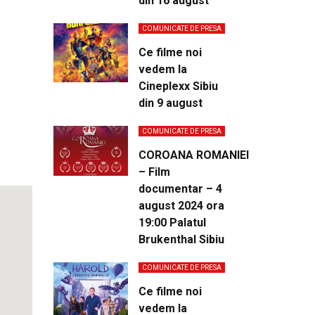
din 16 august
COMUNICATE DE PRESA
look Live
Ce filme noi
vedem la
Cineplexx Sibiu
din 9 august
COMUNICATE DE PRESA
COROANA ROMANIEI
– Film
documentar – 4
august 2024 ora
19:00 Palatul
Brukenthal Sibiu
COMUNICATE DE PRESA
Ce filme noi
vedem la