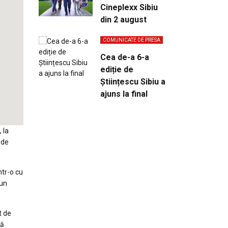
Cineplexx Sibiu
din 2 august
COMUNICATE DE PRESA
Cea de-a 6-a
ediție de
Științescu Sibiu a
ajuns la final
, la
 de
ntr-o cu
 un
t de
tă