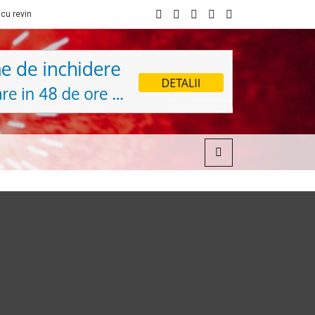
7-a la Sibiu
Festivalul Ars HUNGARICA revine la Sibiu în noiembrie