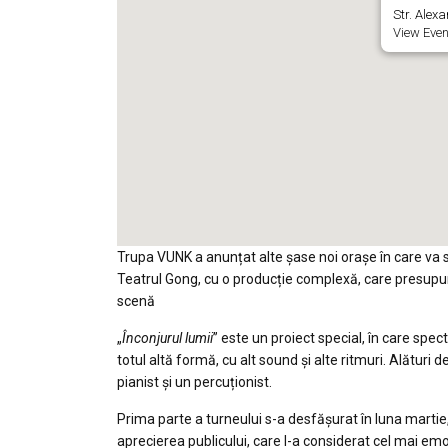
Str. Alex
View Even
Trupa VUNK a anunțat alte şase noi orașe în care va s
Teatrul Gong, cu o producție complexă, care presupun
scenă
„
Înconjurul lumii
” este un proiect special, în care spe
totul altă formă, cu alt sound și alte ritmuri. Alături
pianist și un percuționist.
Prima parte a turneului s-a desfășurat în luna martie
aprecierea publicului, care l-a considerat cel mai e