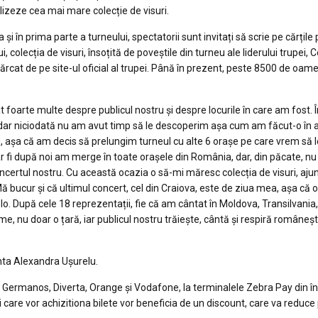
ealizeze cea mai mare colecție de visuri.
 și în prima parte a turneului, spectatorii sunt invitați să scrie pe cărțile
lui, colecția de visuri, însoțită de poveștile din turneu ale liderului trupei, 
escărcat de pe site-ul oficial al trupei. Până în prezent, peste 8500 de oam
 foarte multe despre publicul nostru și despre locurile în care am fost. 
ar niciodată nu am avut timp să le descoperim așa cum am făcut-o în 
, așa că am decis să prelungim turneul cu alte 6 orașe pe care vrem să l
r fi după noi am merge în toate orașele din România, dar, din păcate, nu
ncertul nostru. Cu această ocazia o să-mi măresc colecția de visuri, aju
ă bucur și că ultimul concert, cel din Craiova, este de ziua mea, așa că 
o. După cele 18 reprezentații, fie că am cântat în Moldova, Transilvania
, nu doar o țară, iar publicul nostru trăiește, cântă și respiră româneșt
ânta Alexandra Ușurelu.
 Germanos, Diverta, Orange și Vodafone, la terminalele Zebra Pay din î
ei care vor achizitiona bilete vor beneficia de un discount, care va reduce