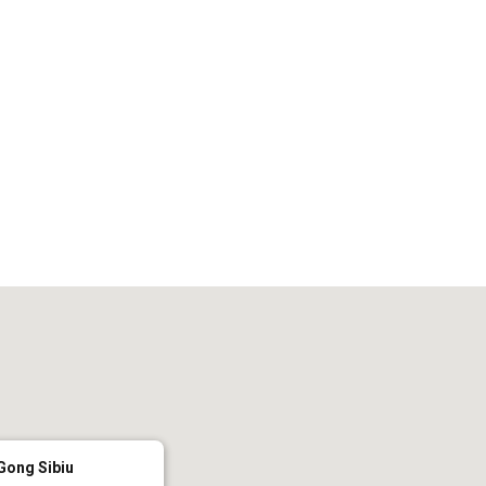
iCalendar
Office 365
Out
Gong Sibiu