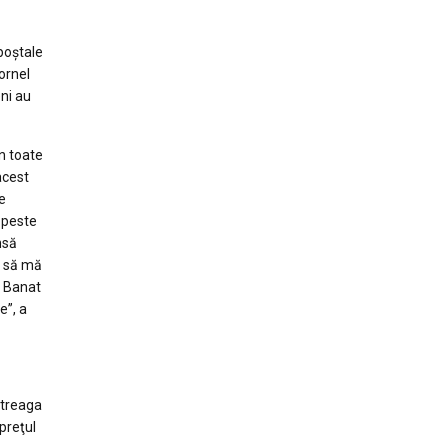
 poștale
Cornel
eni au
În toate
acest
e
 peste
nsă
o să mă
, Banat
e”, a
ntreaga
 preţul