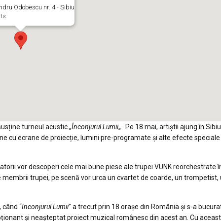
andru Odobescu nr. 4 - Sibiu
ts
usține turneul acustic „
Înconjurul Lumii
„. Pe 18 mai, artiștii ajung în Sibiu
e cu ecrane de proiecție, lumini pre-programate și alte efecte speciale
ctatorii vor descoperi cele mai bune piese ale trupei VUNK reorchestrate î
 de membrii trupei, pe scenă vor urca un cvartet de coarde, un trompetist,
, când “
Inconjurul Lumii
” a trecut prin 18 orașe din România şi s-a bucura
moționant și neașteptat proiect muzical românesc din acest an. Cu aceas