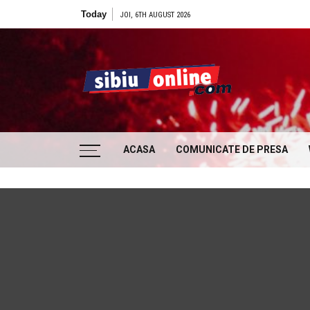
Skip to content
Today
Ce filme noi vedem la 
JOI, 6TH AUGUST 2026
Sibiu
… locatii si evenimente din Sibiu!!!
ACASA
COMUNICATE DE PRESA