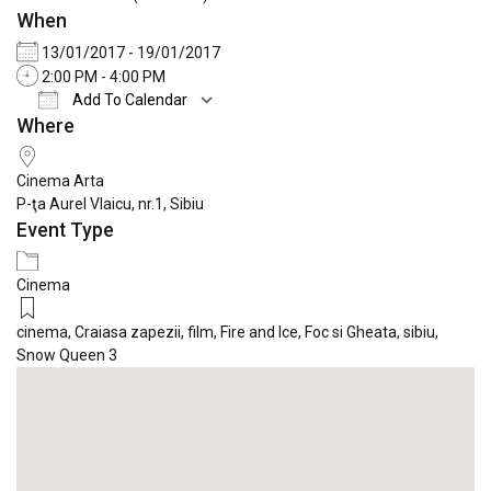
When
13/01/2017 - 19/01/2017
2:00 PM - 4:00 PM
Add To Calendar
Where
Download ICS
Google Calendar
iCale
Cinema Arta
P-ţa Aurel Vlaicu, nr.1, Sibiu
Event Type
Cinema
cinema
,
Craiasa zapezii
,
film
,
Fire and Ice
,
Foc si Gheata
,
sibiu
,
Snow Queen 3