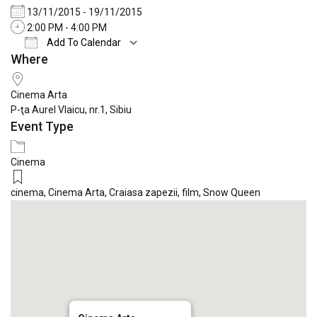
13/11/2015 - 19/11/2015
2:00 PM - 4:00 PM
Add To Calendar
Where
Download ICS
Google Calendar
iCale
Cinema Arta
P-ţa Aurel Vlaicu, nr.1, Sibiu
Event Type
Cinema
cinema
,
Cinema Arta
,
Craiasa zapezii
,
film
,
Snow Queen