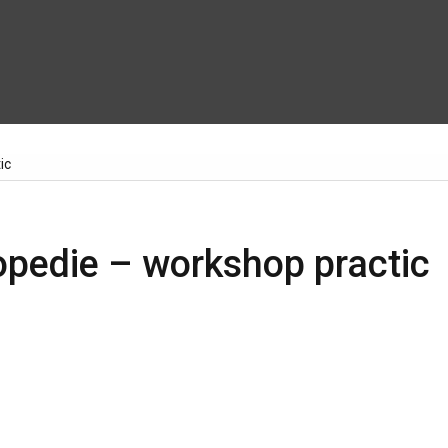
ic
gopedie – workshop practic