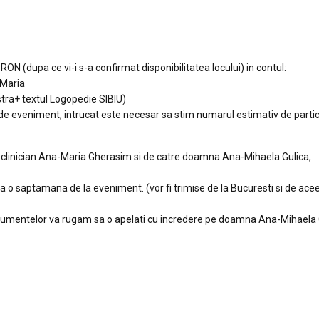
ON (dupa ce vi-i s-a confirmat disponibilitatea locului) in contul:
Maria
ra+ textul Logopedie SIBIU)
 de eveniment, intrucat este necesar sa stim numarul estimativ de partic
 clinician Ana-Maria Gherasim si de catre doamna Ana-Mihaela Gulica,
e la o saptamana de la eveniment. (vor fi trimise de la Bucuresti si de ace
ocumentelor va rugam sa o apelati cu incredere pe doamna Ana-Mihaela 