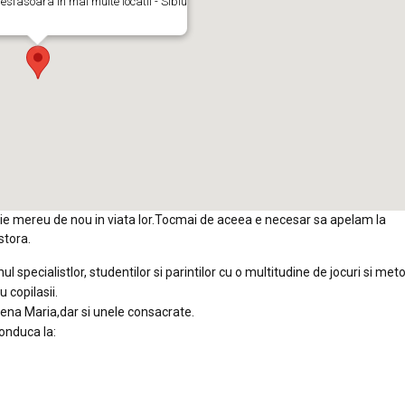
esfasoara in mai multe locatii - Sibiu
evoie mereu de nou in viata lor.Tocmai de aceea e necesar sa apelam la
stora.
ul specialistlor, studentilor si parintilor cu o multitudine de jocuri si met
u copilasii.
ena Maria,dar si unele consacrate.
onduca la: