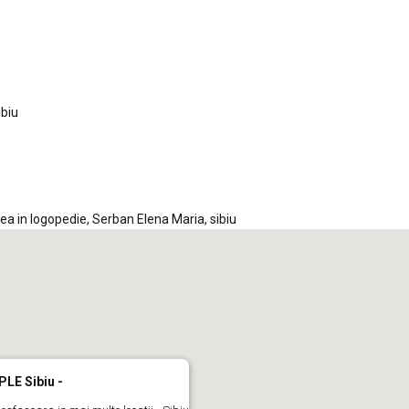
iCalendar
Office 365
Out
ibiu
tea in logopedie
,
Serban Elena Maria
,
sibiu
LE Sibiu -