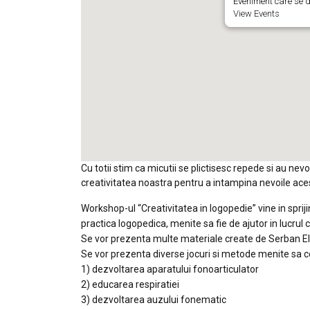
Eveniment care se d
View Events
Cu totii stim ca micutii se plictisesc repede si au n
creativitatea noastra pentru a intampina nevoile ace
Workshop-ul “Creativitatea in logopedie” vine in sprijin
practica logopedica, menite sa fie de ajutor in lucrul c
Se vor prezenta multe materiale create de Serban El
Se vor prezenta diverse jocuri si metode menite sa c
1) dezvoltarea aparatului fonoarticulator
2) educarea respiratiei
3) dezvoltarea auzului fonematic