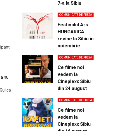
7-a la Sibiu
COMUNICATE DE PRESA
Festivalul Ars
HUNGARICA
revine la Sibiu în
noiembrie
ipanti
COMUNICATE DE PRESA
Ce filme noi
vedem la
ea nu
Cineplexx Sibiu
din 24 august
Gulica
COMUNICATE DE PRESA
Ce filme noi
vedem la
Cineplexx Sibiu