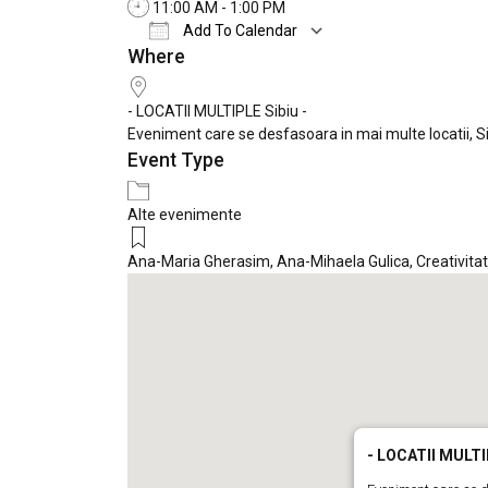
11:00 AM - 1:00 PM
Add To Calendar
Where
Download ICS
Google Calendar
- LOCATII MULTIPLE Sibiu -
Eveniment care se desfasoara in mai multe locatii, S
Event Type
Alte evenimente
Ana-Maria Gherasim
,
Ana-Mihaela Gulica
,
Creativita
- LOCATII MULTIP