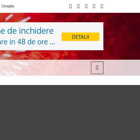
Sibiu din 1 noiembrie
Fondul Științescu revine cu ediția a 7-a la Sibi