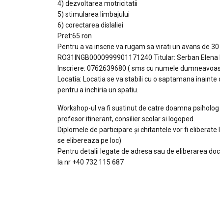
4) dezvoltarea motricitatii
5) stimularea limbajului
6) corectarea dislaliei
Pret:65 ron
Pentru a va inscrie va rugam sa virati un avans de 30 R
RO31INGB0000999901171240 Titular: Serban Elena 
Inscriere: 0762639680 ( sms cu numele dumneavoast
Locatia: Locatia se va stabili cu o saptamana inainte
pentru a inchiria un spatiu.
Workshop-ul va fi sustinut de catre doamna psiholog
profesor itinerant, consilier scolar si logoped.
Diplomele de participare și chitantele vor fi eliberat
se elibereaza pe loc)
Pentru detalii legate de adresa sau de eliberarea d
la nr +40 732 115 687