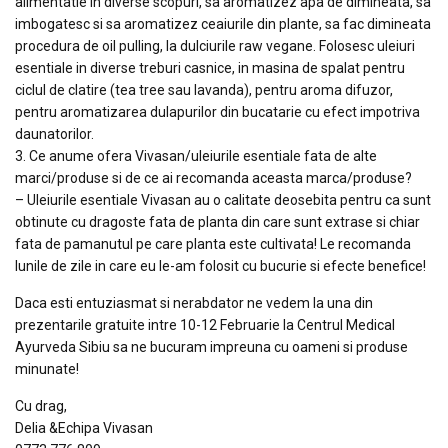
alimentatie in diverse scopuri, sa aromatizez apa de dimineata, sa
imbogatesc si sa aromatizez ceaiurile din plante, sa fac dimineata
procedura de oil pulling, la dulciurile raw vegane. Folosesc uleiuri
esentiale in diverse treburi casnice, in masina de spalat pentru
ciclul de clatire (tea tree sau lavanda), pentru aroma difuzor,
pentru aromatizarea dulapurilor din bucatarie cu efect impotriva
daunatorilor.
3. Ce anume ofera Vivasan/uleiurile esentiale fata de alte
marci/produse si de ce ai recomanda aceasta marca/produse?
– Uleiurile esentiale Vivasan au o calitate deosebita pentru ca sunt
obtinute cu dragoste fata de planta din care sunt extrase si chiar
fata de pamanutul pe care planta este cultivata! Le recomanda
lunile de zile in care eu le-am folosit cu bucurie si efecte benefice!
Daca esti entuziasmat si nerabdator ne vedem la una din
prezentarile gratuite intre 10-12 Februarie la Centrul Medical
Ayurveda Sibiu sa ne bucuram impreuna cu oameni si produse
minunate!
Cu drag,
Delia &Echipa Vivasan