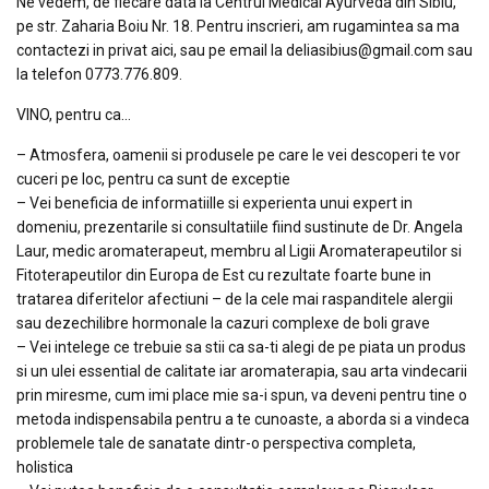
Ne vedem, de fiecare data la Centrul Medical Ayurveda din Sibiu,
pe str. Zaharia Boiu Nr. 18. Pentru inscrieri, am rugamintea sa ma
contactezi in privat aici, sau pe email la deliasibius@gmail.com sau
la telefon 0773.776.809.
VINO, pentru ca…
– Atmosfera, oamenii si produsele pe care le vei descoperi te vor
cuceri pe loc, pentru ca sunt de exceptie
– Vei beneficia de informatiille si experienta unui expert in
domeniu, prezentarile si consultatiile fiind sustinute de Dr. Angela
Laur, medic aromaterapeut, membru al Ligii Aromaterapeutilor si
Fitoterapeutilor din Europa de Est cu rezultate foarte bune in
tratarea diferitelor afectiuni – de la cele mai raspanditele alergii
sau dezechilibre hormonale la cazuri complexe de boli grave
– Vei intelege ce trebuie sa stii ca sa-ti alegi de pe piata un produs
si un ulei essential de calitate iar aromaterapia, sau arta vindecarii
prin miresme, cum imi place mie sa-i spun, va deveni pentru tine o
metoda indispensabila pentru a te cunoaste, a aborda si a vindeca
problemele tale de sanatate dintr-o perspectiva completa,
holistica