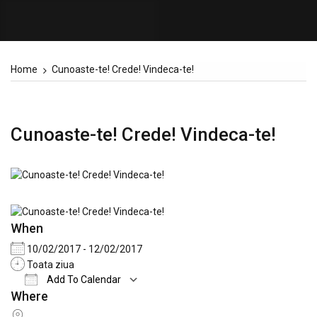
Home
Cunoaste-te! Crede! Vindeca-te!
Cunoaste-te! Crede! Vindeca-te!
When
10/02/2017 - 12/02/2017
Toata ziua
Add To Calendar
Where
Download ICS
Google Calendar
iCale