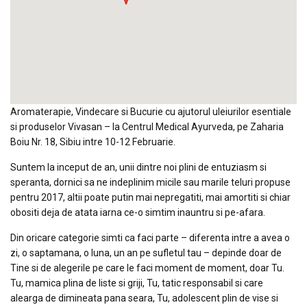
Aromaterapie, Vindecare si Bucurie cu ajutorul uleiurilor esentiale
si produselor Vivasan – la Centrul Medical Ayurveda, pe Zaharia
Boiu Nr. 18, Sibiu intre 10-12 Februarie.
Suntem la inceput de an, unii dintre noi plini de entuziasm si
speranta, dornici sa ne indeplinim micile sau marile teluri propuse
pentru 2017, altii poate putin mai nepregatiti, mai amortiti si chiar
obositi deja de atata iarna ce-o simtim inauntru si pe-afara.
Din oricare categorie simti ca faci parte – diferenta intre a avea o
zi, o saptamana, o luna, un an pe sufletul tau – depinde doar de
Tine si de alegerile pe care le faci moment de moment, doar Tu.
Tu, mamica plina de liste si griji, Tu, tatic responsabil si care
alearga de dimineata pana seara, Tu, adolescent plin de vise si