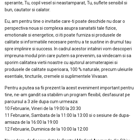
sperante, Tu, copil vesel si neastamparat, Tu, suflete sensibil si
bun, cautator si calator.
Eu, am pentru tine o invitatie care-ti poate deschide nu doar o
perspectiva noua si complexa asupra sanatatii tale fizice,
emotionale si energetice, ci iti poate furniza si produsele de
calitate si informatiile necesare pentru a te sustine in drumul tau
spre implinire si success. In cadrul acestor intalniri vom descoperi
impreuna modul prin care putem sa prevenim, sa vindecam si sa
sporim calitatea vietii noastre cu ajutorul aromaterapiei si
produsele de calitate superioara, 100 % naturale, precum uleiurile
esentiale, tincturile, cremele si suplimentele Vivasan.
Pentru a putea sa fii prezent la acest eveniment important pentru
tine, ne-am gandit sa stabilim un program flexibil, desfasurat pe
parcursul a 3 zile dupa cum urmeaza:
10 Februarie, Vineri de la 19:00 la 20:30
11 Februarie, Sambata de la 11:00 la 13:00 si o sesiune de dupa-
amiaza de la 16:00 la 19:00
12 Februarie, Duminica de la 10:00 la 12:00