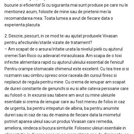
bucurie si eficienta! Si cu siguranta mai sunt produse pe care nu le
mentionez acum, folosite de mine sau de prietenii mei la
recomandarea mea. Toata lumea a avut de fiecare data o
experienta placuta.
2. Descrie, pescurt, in ce mod te-au ajutat produsele Vivasan
pentru afectiunile/starile vizate de tratament?
– Am scapat de o arsura/iritatie urata la nivelul pielii cu ajutorul
cremei San Roco cu adevarat miraculoasa. Am scapa de o toxi
infectie alimentara rapid cu ajutorul uleiului essential de fenicul!
Pentru crampe stomacale chimenul este excelent. Cu tea tree si si
rozmarin sau cimbru opresc orice raceala din cursul firesc si
neplacut de regula pentru mine. Cu crema de ienupar am scapat
de dureri constante de genunchi si eu si alte cateva persoane care
au folosit-o. In excursii sau tabere am avut cu mine uleiurile
esentiale si crema de ienupar care au fost mereu de folos in caz
de urgenta, ba pentru intepaturi de albina, ba pentru anumite
dureri sau in caz de rau de masina de fiecare data la mometul
potrivit aparea uleiul sau un produs Vivasan care remedia,
ameliora, vindeca si bucura simturile. Folosesc uleiuri esentiale in