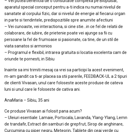
– Vei putea beneficia de o consultatie complexa pe Biopulsar,
aparatul special conceput pentru a-ti indica nu numai nivelul de
sanatate al corpului fizic, dar si nivelul de energie al fiecarui organ
in parte si tendintele, predispozitiile spre anumite afectiuni
– Vei cunoaste, vei interactiona, si cine stie…in ce fel de relatii de
colaborare, de iubire, de prietenie poate vei ajunge sa fii cu
persoane la fel de frumoase si pasionate, ca tine, de un stil de
viata sanatos si armonios
– Programul e flexibil, intrarea gratuita si locatia excelenta cam de
oriunde te pornesti, in Sibiu
Inainte sa imi trimiti mesaj ca vrei sa participi la acest eveniment,
m-am gandit ca ti-ar placea sa stii parerile, FEEDBACK-UL a 2 tipuri
de clienti Vivasan, unul care foloseste aceste produse de cateva
luni si unul care le foloseste de cativa ani.
AnaMaria – Sibiu, 35 ani
Ce produse Vivasan ai folosit pana acum?
– Uleiuri esentiale: Lamaie, Portocala, Lavanda, Ylang-Ylang, Lemn
de trandafir, Extract din samburi de grepfrut, Sirop de anghinare,
Curcumina cu piper negru, Meteorin, Tablete din ceai verde cu