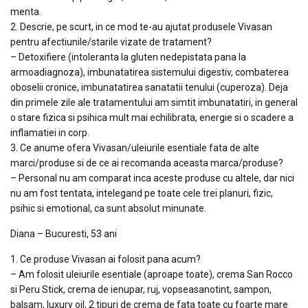
menta.
2. Descrie, pe scurt, in ce mod te-au ajutat produsele Vivasan
pentru afectiunile/starile vizate de tratament?
– Detoxifiere (intoleranta la gluten nedepistata pana la
armoadiagnoza), imbunatatirea sistemului digestiv, combaterea
oboselii cronice, imbunatatirea sanatatii tenului (cuperoza). Deja
din primele zile ale tratamentului am simtit imbunatatiri, in general
o stare fizica si psihica mult mai echilibrata, energie si o scadere a
inflamatiei in corp.
3. Ce anume ofera Vivasan/uleiurile esentiale fata de alte
marci/produse si de ce ai recomanda aceasta marca/produse?
– Personal nu am comparat inca aceste produse cu altele, dar nici
nu am fost tentata, intelegand pe toate cele trei planuri, fizic,
psihic si emotional, ca sunt absolut minunate.
Diana – Bucuresti, 53 ani
1. Ce produse Vivasan ai folosit pana acum?
– Am folosit uleiurile esentiale (aproape toate), crema San Rocco
si Peru Stick, crema de ienupar, ruj, vopseasanotint, sampon,
balsam, luxury oil, 2 tipuri de crema de fata toate cu foarte mare