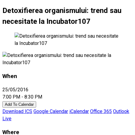
Detoxifierea organismului: trend sau
necesitate la Incubator107
When
25/05/2016
7:00 PM - 8:30 PM
Add To Calendar
Download ICS
Google Calendar
iCalendar
Office 365
Outlook
Live
Where