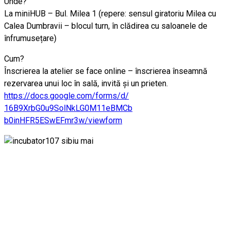
Unde?
La miniHUB – Bul. Milea 1 (repere: sensul giratoriu Milea cu
Calea Dumbravii – blocul turn, în clădirea cu saloanele de
înfrumusețare)
Cum?
Înscrierea la atelier se face online – înscrierea înseamnă
rezervarea unui loc în sală, invită și un prieten.
https://docs.google.com/
forms/d/
16B9XrbG0u9SolNkLG0M11eBMCb
b0inHFR5ESwEFmr3w/viewform