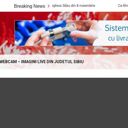
filme noi vedem la Cineplexx Sibiu din 8 noiembrie
Breaking News
Ce filme noi ved
Online.com
WEBCAM – IMAGINI LIVE DIN JUDETUL SIBIU