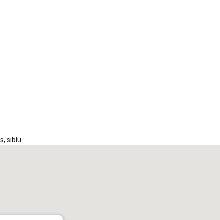
iCalendar
Office 365
Out
as
,
sibiu