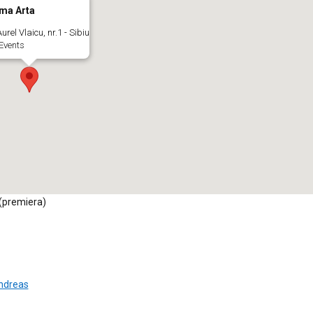
ma Arta
urel Vlaicu, nr.1 - Sibiu
Events
(premiera)