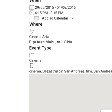
When
29/05/2015 - 04/06/2015
6:15 PM - 8:15 PM
Add To Calendar
Where
Download ICS
Google Calendar
Cinema Arta
P-ţa Aurel Vlaicu, nr.1, Sibiu
Event Type
Cinema
cinema
,
Dezastrul din San Andreas
,
film
,
San Andre