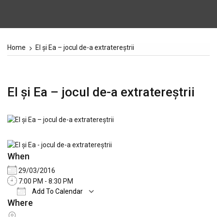
Home
El și Ea – jocul de-a extratereștrii
El și Ea – jocul de-a extratereștrii
When
29/03/2016
7:00 PM - 8:30 PM
Add To Calendar
Where
Download ICS
Google Calendar
iCale