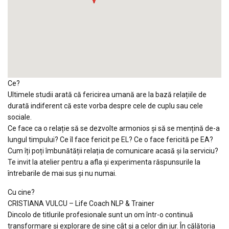
Ce?
Ultimele studii arată că fericirea umană are la bază relațiile de
durată indiferent că este vorba despre cele de cuplu sau cele
sociale.
Ce face ca o relație să se dezvolte armonios și să se mențină de-a
lungul timpului? Ce îl face fericit pe EL? Ce o face fericită pe EA?
Cum îți poți îmbunătății relația de comunicare acasă și la serviciu?
Te invit la atelier pentru a afla și experimenta răspunsurile la
întrebarile de mai sus și nu numai.
Cu cine?
CRISTIANA VULCU – Life Coach NLP & Trainer
Dincolo de titlurile profesionale sunt un om într-o continuă
transformare și explorare de sine cât și a celor din jur. În călătoria