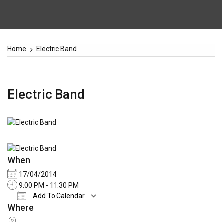
Home
Electric Band
Electric Band
When
17/04/2014
9:00 PM - 11:30 PM
Add To Calendar
Where
Download ICS
Google Calendar
iCale