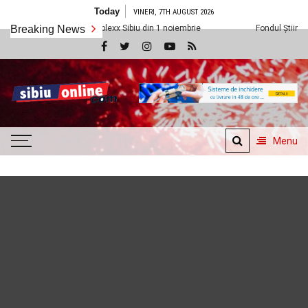
Skip
Today
VINERI, 7TH AUGUST 2026
to
la Cineplexx Sibiu din 1 noiembrie
Breaking News
Fondul Științescu revine cu ediția
content
SibiuOnline.com
… locatii si evenimente din
Sibiu!!!
Menu