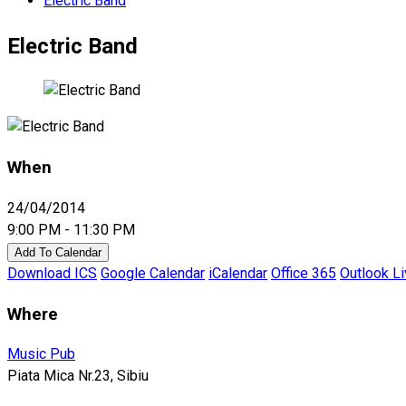
Electric Band
Electric Band
When
24/04/2014
9:00 PM - 11:30 PM
Add To Calendar
Download ICS
Google Calendar
iCalendar
Office 365
Outlook L
Where
Music Pub
Piata Mica Nr.23, Sibiu