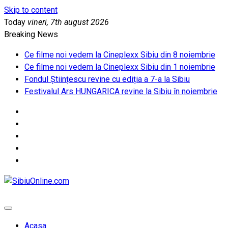
Skip to content
Today
vineri, 7th august 2026
Breaking News
Ce filme noi vedem la Cineplexx Sibiu din 8 noiembrie
Ce filme noi vedem la Cineplexx Sibiu din 1 noiembrie
Fondul Științescu revine cu ediția a 7-a la Sibiu
Festivalul Ars HUNGARICA revine la Sibiu în noiembrie
SibiuOnline.com
… locatii si evenimente din Sibiu!!!
Acasa