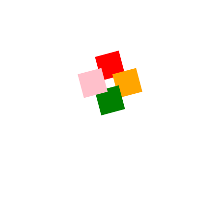
ie
ie
rie