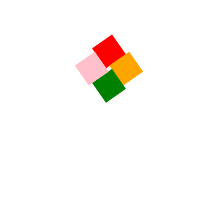
RECENTE
COMUNICATE DE PRESA
Ce filme noi vedem la Cineplexx Sibiu din 8 noiembrie