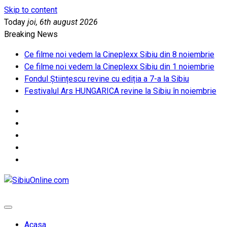
Skip to content
Today
joi, 6th august 2026
Breaking News
Ce filme noi vedem la Cineplexx Sibiu din 8 noiembrie
Ce filme noi vedem la Cineplexx Sibiu din 1 noiembrie
Fondul Științescu revine cu ediția a 7-a la Sibiu
Festivalul Ars HUNGARICA revine la Sibiu în noiembrie
SibiuOnline.com
… locatii si evenimente din Sibiu!!!
Acasa