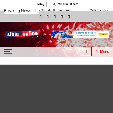
Skip to content
Today
LUNI, 10TH AUGUST 2026
 la Cineplexx Sibiu din 8 noiembrie
Breaking News
Ce filme noi vedem la Cineplexx 
SibiuOnline.com
… locatii si evenimente din
Sibiu!!!
Menu