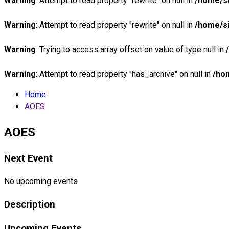
Warning
: Attempt to read property "rewrite" on null in
/home/si
Warning
: Attempt to read property "rewrite" on null in
/home/si
Warning
: Trying to access array offset on value of type null in
Warning
: Attempt to read property "has_archive" on null in
/ho
Home
AOES
AOES
Next Event
No upcoming events
Description
Upcoming Events