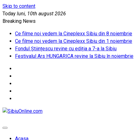
Skip to content
Today
luni, 10th august 2026
Breaking News
Ce filme noi vedem la Cineplexx Sibiu din 8 noiembrie
Ce filme noi vedem la Cineplexx Sibiu din 1 noiembrie
Fondul Științescu revine cu ediția a 7-a la Sibiu
Festivalul Ars HUNGARICA revine la Sibiu în noiembrie
SibiuOnline.com
… locatii si evenimente din Sibiu!!!
Acasa