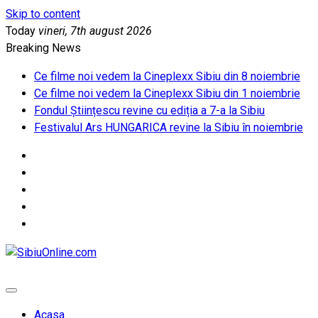
Skip to content
Today
vineri, 7th august 2026
Breaking News
Ce filme noi vedem la Cineplexx Sibiu din 8 noiembrie
Ce filme noi vedem la Cineplexx Sibiu din 1 noiembrie
Fondul Științescu revine cu ediția a 7-a la Sibiu
Festivalul Ars HUNGARICA revine la Sibiu în noiembrie
SibiuOnline.com
… locatii si evenimente din Sibiu!!!
Acasa