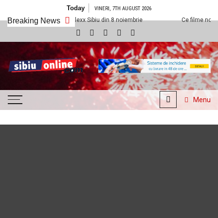
Skip to content
Today
VINERI, 7TH AUGUST 2026
edem la Cineplexx Sibiu din 8 noiembrie
Breaking News
Ce filme noi vedem la Cinepl
SibiuOnline.com
… locatii si evenimente din
Sibiu!!!
Menu