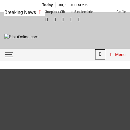
Skip
Today
JOI, 6TH AUGUST 2026
to
Ce filme noi vedem la Cineplexx Sibiu din 8 noiembrie
Breaking News
Ce filme no
content
SibiuOnline.com
… locatii si evenimente din
Sibiu!!!
Menu