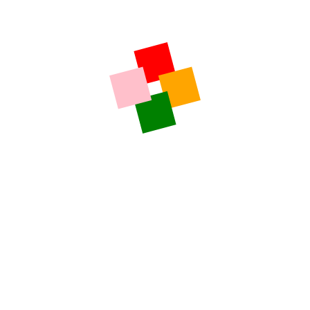
RECENTE
COMUNICATE DE PRESA
Ce filme noi vedem la Cineplexx Sibiu din 8 noiembrie
COMUNICATE DE PRESA
Ce filme noi vedem la Cineplexx Sibiu din 1 noiembrie