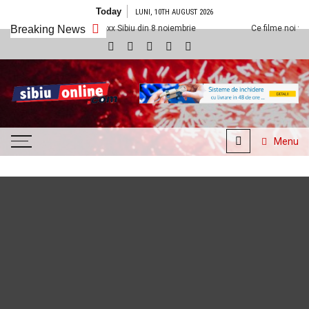
Skip to content
Today
LUNI, 10TH AUGUST 2026
m la Cineplexx Sibiu din 8 noiembrie
Breaking News
Ce filme noi vedem la Cineplexx
SibiuOnline.com
… locatii si evenimente din
Sibiu!!!
Menu