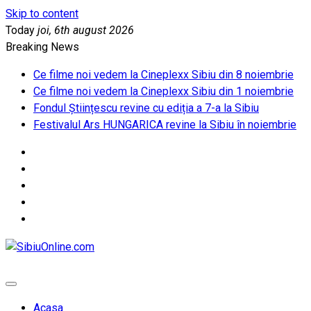
Skip to content
Today
joi, 6th august 2026
Breaking News
Ce filme noi vedem la Cineplexx Sibiu din 8 noiembrie
Ce filme noi vedem la Cineplexx Sibiu din 1 noiembrie
Fondul Științescu revine cu ediția a 7-a la Sibiu
Festivalul Ars HUNGARICA revine la Sibiu în noiembrie
SibiuOnline.com
… locatii si evenimente din Sibiu!!!
Acasa