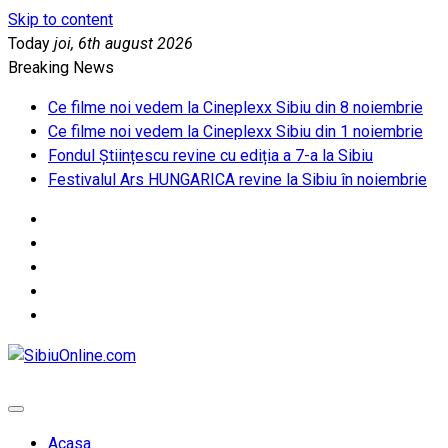
Skip to content
Today
joi, 6th august 2026
Breaking News
Ce filme noi vedem la Cineplexx Sibiu din 8 noiembrie
Ce filme noi vedem la Cineplexx Sibiu din 1 noiembrie
Fondul Științescu revine cu ediția a 7-a la Sibiu
Festivalul Ars HUNGARICA revine la Sibiu în noiembrie
SibiuOnline.com
… locatii si evenimente din Sibiu!!!
Acasa