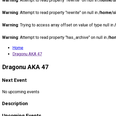
Warning
: Attempt to read property "rewrite" on null in
/home/si
Warning
: Attempt to read property "rewrite" on null in
/home/si
Warning
: Trying to access array offset on value of type null in
Warning
: Attempt to read property "has_archive" on null in
/ho
Home
Dragonu AKA 47
Dragonu AKA 47
Next Event
No upcoming events
Description
Upcoming Events