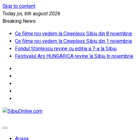
Skip to content
Today
joi, 6th august 2026
Breaking News
Ce filme noi vedem la Cineplexx Sibiu din 8 noiembrie
Ce filme noi vedem la Cineplexx Sibiu din 1 noiembrie
Fondul Științescu revine cu ediția a 7-a la Sibiu
Festivalul Ars HUNGARICA revine la Sibiu în noiembrie
SibiuOnline.com
… locatii si evenimente din Sibiu!!!
Acasa