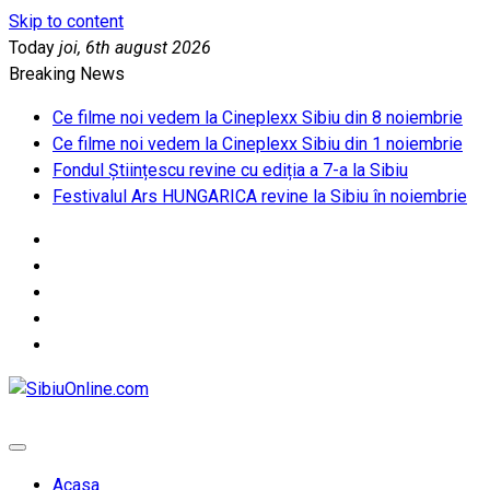
Skip to content
Today
joi, 6th august 2026
Breaking News
Ce filme noi vedem la Cineplexx Sibiu din 8 noiembrie
Ce filme noi vedem la Cineplexx Sibiu din 1 noiembrie
Fondul Științescu revine cu ediția a 7-a la Sibiu
Festivalul Ars HUNGARICA revine la Sibiu în noiembrie
SibiuOnline.com
… locatii si evenimente din Sibiu!!!
Acasa