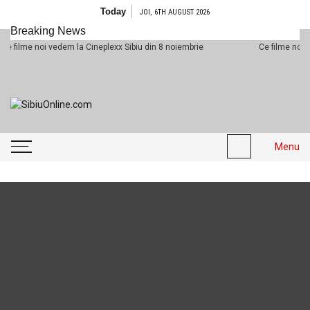
Skip to content
Today
JOI, 6TH AUGUST 2026
Breaking News
me noi vedem la Cineplexx Sibiu din 8 noiembrie
Ce filme noi vedem l
SibiuOnline.com
… locatii si evenimente din
Sibiu!!!
Menu